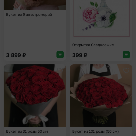
Букет из 9 альстромерий
Открытка Сладкоежке
3 899
₽
399
₽
Добавить в избранное
Доба
Букет из 31 розы 50 см
Букет из 101 розы (50 см)