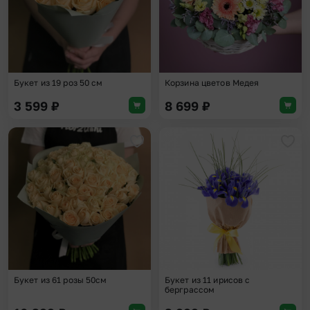
Букет из 19 роз 50 см
Корзина цветов Медея
3 599
₽
8 699
₽
Добавить в избранное
Доба
Букет из 61 розы 50см
Букет из 11 ирисов с
берграссом