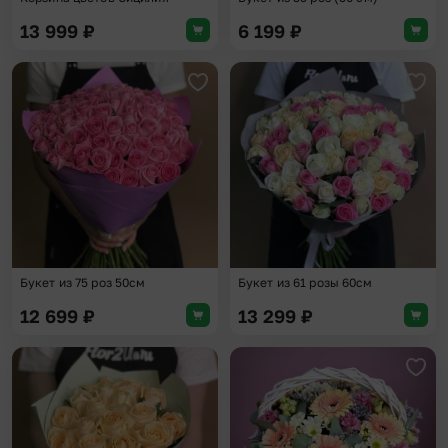
13 999
₽
6 199
₽
Добавить в избранное
Доба
Букет из 75 роз 50см
Букет из 61 розы 60см
12 699
₽
13 299
₽
Добавить в избранное
Доба