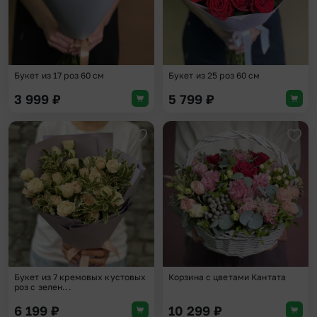
Букет из 17 роз 60 см
Букет из 25 роз 60 см
3 999
₽
5 799
₽
Добавить в избранное
Доба
Букет из 7 кремовых кустовых
Корзина с цветами Кантата
роз с зелен...
6 199
₽
10 299
₽