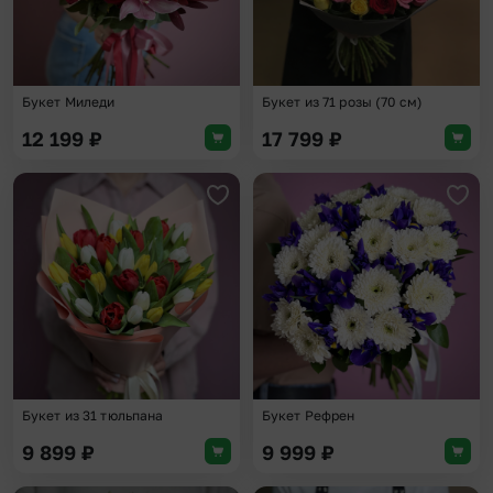
Букет Миледи
Букет из 71 розы (70 см)
12 199
₽
17 799
₽
Добавить в избранное
Доба
Букет из 31 тюльпана
Букет Рефрен
9 899
₽
9 999
₽