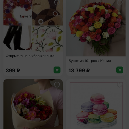
Добавить в избранное
Доба
Открытка на выбор клиента
Букет из 101 розы Кения
399
₽
13 799
₽
Добавить в избранное
Доба