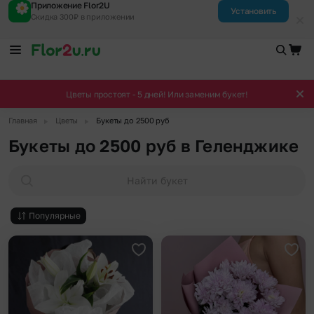
Приложение Flor2U
Установить
Скидка 300₽ в приложении
Цветы простоят - 5 дней! Или заменим букет!
▶
▶
Главная
Цветы
Букеты до 2500 руб
Букеты до 2500 руб в Геленджике
Найти букет
Популярные
Добавить в избранное
Доба