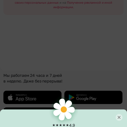
своих персональных данных
и на
Получение рекламной и иной
информации.
Мы работаем 24 часа и 7 дней
в неделю. Даже без перерыва!
4.9