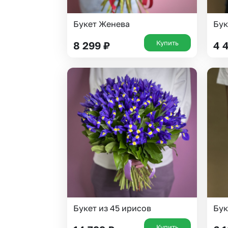
Букет Женева
Бук
Купить
8 299
₽
4 
Букет из 45 ирисов
Бук
Купить