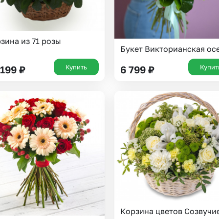
зина из 71 розы
Букет Викторианская ос
Купить
Купит
 199
₽
6 799
₽
Корзина цветов Созвучи