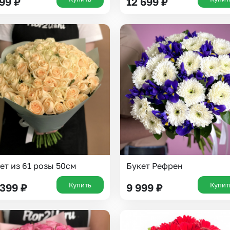
199
₽
12 699
₽
Выберите город доставки
ет из 61 розы 50см
Букет Рефрен
Купить
Купит
 399
₽
9 999
₽
Или выберите из популярных
Москва и МО
Санкт-Петербург
Нижний Новгород
Самара