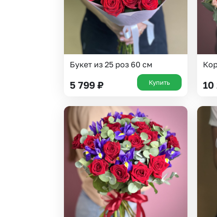
Букет из 25 роз 60 см
Кор
Купить
5 799
₽
10