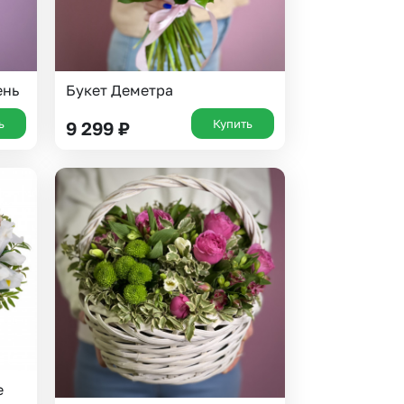
ень
Букет Деметра
ь
Купить
9 299
₽
е