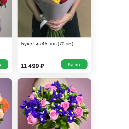
Букет из 45 роз (70 см)
ь
Купить
11 499
₽