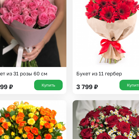
Казань
Уфа
Челябинск
Екатеринбург
Новосибирск
Омск
Волгоград
Воронеж
ет из 31 розы 60 см
Букет из 11 гербер
Купить
Купит
999
₽
3 799
₽