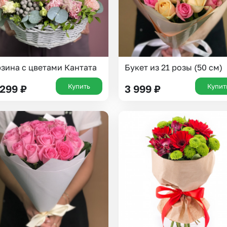
зина с цветами Кантата
Букет из 21 розы (50 см)
Купить
Купит
 299
₽
3 999
₽