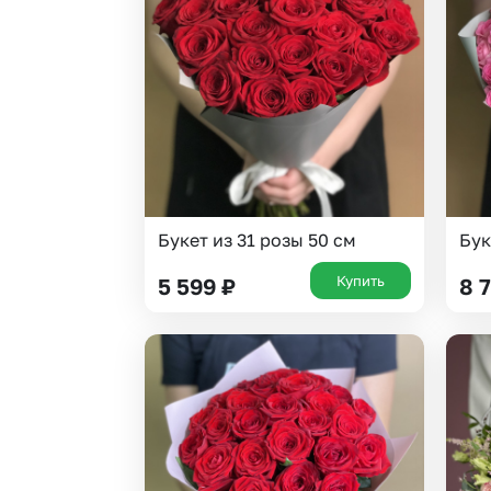
Гипсофила
Суккуленты
Гортензии
Тюльпаны
Ирисы
Фрезия
Каллы
Эустома
Букет из 31 розы 50 см
Бук
Купить
5 599
₽
8 