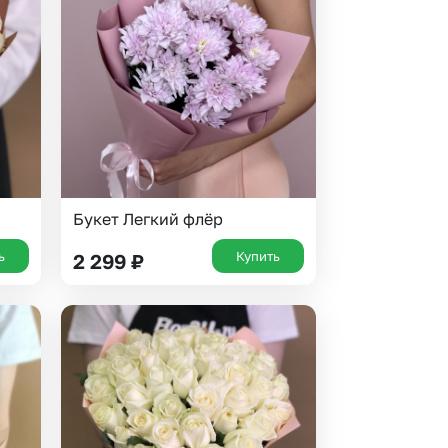
 10000 рублей
рная пятница
Букет Легкий флёр
ь
Купить
2 299
₽