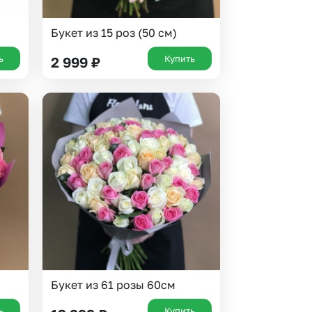
Букет из 15 роз (50 см)
ь
Купить
2 999
₽
Букет из 61 розы 60см
ь
Купить