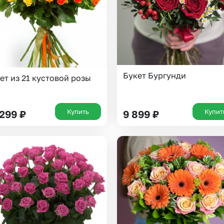
Букет Бургунди
ет из 21 кустовой розы
Купить
Купит
 299
₽
9 899
₽