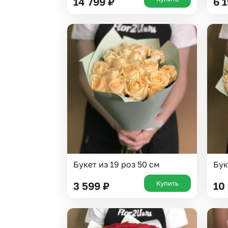
14 799
₽
6 
Букет из 19 роз 50 см
Бук
Купить
3 599
₽
10