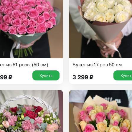
Insta букеты
До
Хиты продаж
Че
Новинки
Все категории
ет из 51 розы (50 см)
Букет из 17 роз 50 см
Купить
Купит
799
₽
3 299
₽