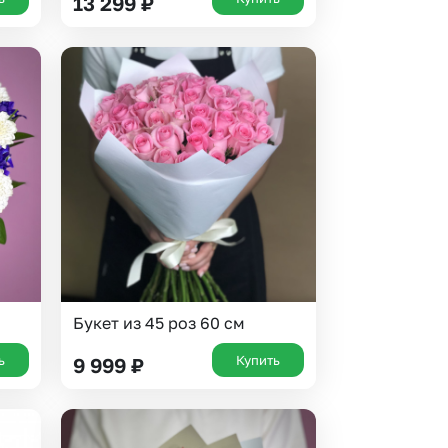
13 299
₽
Букет из 45 роз 60 см
ь
Купить
9 999
₽