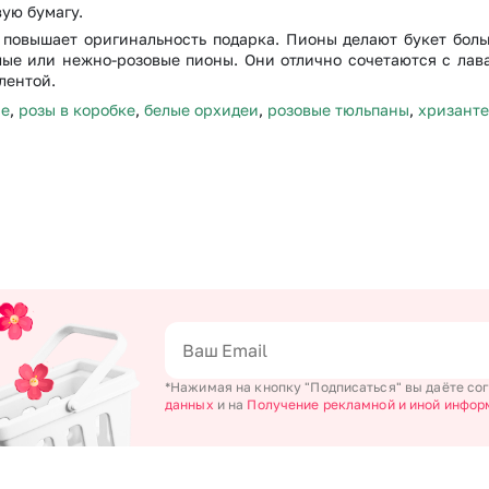
ую бумагу.
 повышает оригинальность подарка. Пионы делают букет бол
лые или нежно-розовые пионы. Они отлично сочетаются с лав
лентой.
не
,
розы в коробке
,
белые орхидеи
,
розовые тюльпаны
,
хризант
*Нажимая на кнопку "Подписаться" вы даёте со
данных
и на
Получение рекламной и иной инфор