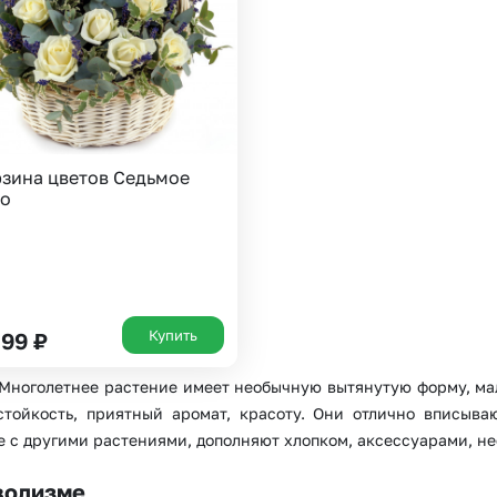
Insta букеты
До
Хиты продаж
Че
Новинки
Все категории
зина цветов Седьмое
бо
Купить
499
₽
 Многолетнее растение имеет необычную вытянутую форму, м
стойкость, приятный аромат, красоту. Они отлично вписыва
те с другими растениями, дополняют хлопком, аксессуарами, 
волизме