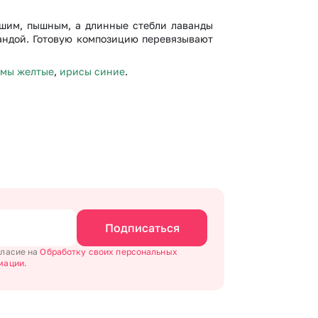
ьшим, пышным, а длинные стебли лаванды
андой. Готовую композицию перевязывают
емы желтые
,
ирисы синие
.
Подписаться
гласие на
Обработку своих персональных
мации.