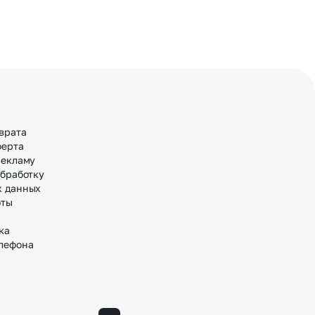
врата
ферта
рекламу
обработку
х данных
оты
ка
лефона