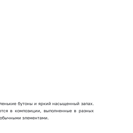
 10000 рублей
рная пятница
аленькие бутоны и яркий насыщенный запах.
ются в композиции, выполненные в разных
необычными элементами.