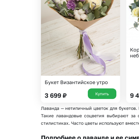
Гипсофила
Суккуленты
Гортензии
Тюльпаны
Ирисы
Фрезия
Каллы
Эустома
Кор
не
Букет Византийское утро
Купить
3 699
₽
9 
Лаванда — нетипичный цветок для букетов.
Такие лавандовые соцветия выбирают за 
стилистиках. Часто цветы используют вмес
Подробнее о лаванде и ее сим