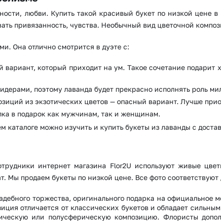
ности, любви. Купить такой красивый букет по низкой цене в
ать привязанность, чувства. Необычный вид цветочной композ
и. Она отлично смотрится в дуэте с:
й вариант, который приходит на ум. Такое сочетание подарит
Выберите город доставки
идерами, поэтому лаванда будет прекрасно исполнять роль ми
зиций из экзотических цветов — опасный вариант. Лучше прио
Или выберите из популярных
пка в подарок как мужчинам, так и женщинам.
Москва и МО
Санкт-Петербург
 каталоге можно изучить и купить букеты из лаванды с достав
Нижний Новгород
Самара
Казань
Уфа
отрудники интернет магазина Flor2U используют живые цве
 Мы продаем букеты по низкой цене. Все фото соответствуют 
Челябинск
Екатеринбург
вадебного торжества, оригинального подарка на официальное 
Новосибирск
Омск
иция отличается от классических букетов и обладает сильным
рическую или полусферическую композицию. Флористы допо
Волгоград
Воронеж