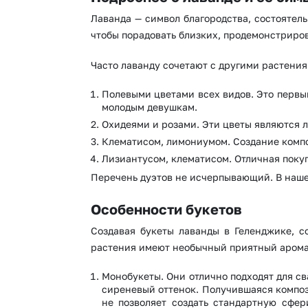
Лаванда — символ благородства, состоятель
чтобы порадовать близких, продемонстриров
Часто лаванду сочетают с другими растениям
Полевыми цветами всех видов. Это первы
молодым девушкам.
Охидеями и розами. Эти цветы являются л
Клематисом, лимониумом. Создание компо
Лизиантусом, клематисом. Отличная поку
Перечень дуэтов не исчерпывающий. В нашем
Особенности букетов
Создавая букеты лаванды в Геленджике, с
растения имеют необычный приятный аромат.
Монобукеты. Они отлично подходят для с
сиреневый оттенок. Получившаяся композ
не позволяет создать стандартную сфе