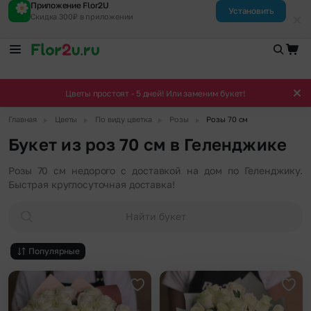
Приложение Flor2U
Установить
Скидка 300₽ в приложении
Цветы простоят - 5 дней! Или заменим букет!
▶
▶
▶
▶
Главная
Цветы
По виду цветка
Розы
Розы 70 см
Букет из роз 70 см в Геленджике
Розы 70 см недорого с доставкой на дом по Геленджику.
Быстрая круглосуточная доставка!
Найти букет
Популярные
Добавить в избранное
Доба