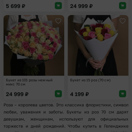
5 699
₽
24 999
₽
Добавить в избранное
Доба
Букет из 101 розы нежный
Букет из 15 роз (70 см)
микс 70 см
24 999
₽
4 199
₽
Роза – королева цветов. Это классика флористики, символ
любви, уважения и заботы. Букеты из роз 70 см дарят
девушкам, женщинам, используют для официальных
торжеств и дней рождений. Чтобы купить в Геленджике