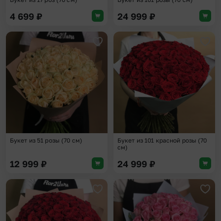
4 699
₽
24 999
₽
Добавить в избранное
Доба
Букет из 51 розы (70 см)
Букет из 101 красной розы (70
см)
12 999
₽
24 999
₽
Добавить в избранное
Доба