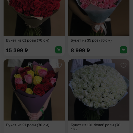
Букет из 61 розы (70 см)
Букет из 35 роз (70 см)
15 399
₽
8 999
₽
Добавить в избранное
Доба
Букет из 21 розы (70 см)
Букет из 101 белой розы (70
см)