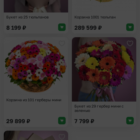
Букет из 25 тюльпанов
Корзина 1001 тюльпан
8 199
₽
289 599
₽
Добавить в избранное
Доба
Корзина из 101 герберы мини
Букет из 29 гербер мини с
зеленью
29 899
₽
7 799
₽