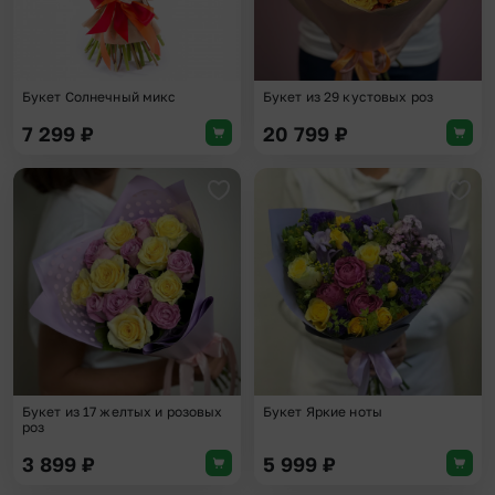
Букет Солнечный микс
Букет из 29 кустовых роз
7 299
₽
20 799
₽
Добавить в избранное
Доба
Букет из 17 желтых и розовых
Букет Яркие ноты
роз
3 899
₽
5 999
₽