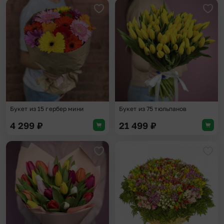
Добавить в избранное
Доба
Букет из 15 гербер мини
Букет из 75 тюльпанов
4 299
₽
21 499
₽
Добавить в избранное
Доба