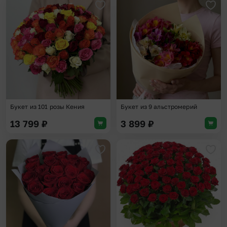
Добавить в избранное
Доба
Букет из 101 розы Кения
Букет из 9 альстромерий
13 799
₽
3 899
₽
Добавить в избранное
Доба