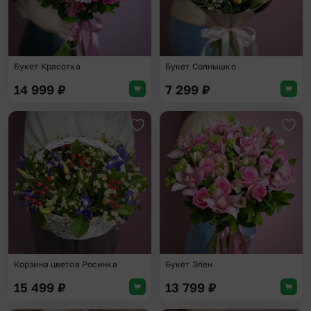
Букет Красотка
Букет Солнышко
14 999
₽
7 299
₽
Добавить в избранное
Доба
Корзина цветов Росинка
Букет Элен
15 499
₽
13 799
₽