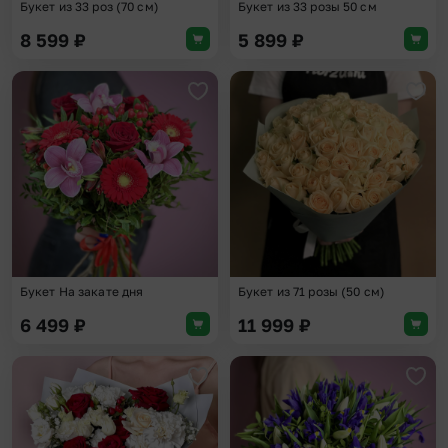
Букет из 33 роз (70 см)
Букет из 33 розы 50 см
8 599
₽
5 899
₽
Добавить в избранное
Доба
Букет На закате дня
Букет из 71 розы (50 см)
6 499
₽
11 999
₽
Добавить в избранное
Доба