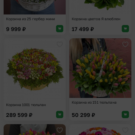
Корзина из 25 гербер мини
Корзина цветов Я влюблен
9 999
₽
17 499
₽
Добавить в избранное
Доба
Корзина из 151 тюльпана
Корзина 1001 тюльпан
289 599
₽
50 299
₽