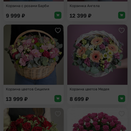
Корзина с розами Барби
Корзинка Ангела
9 999
₽
12 399
₽
Добавить в избранное
Доба
Корзина цветов Сицилия
Корзина цветов Медея
13 999
₽
8 699
₽
Добавить в избранное
Доба