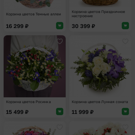
Корзина цветов Праздничное
Корзина цветов Темные аллеи
настроение
16 299
₽
30 399
₽
Добавить в избранное
Доба
Корзина цветов Росинка
Корзина цветов Лунная соната
15 499
₽
11 999
₽
Добавить в избранное
Доба