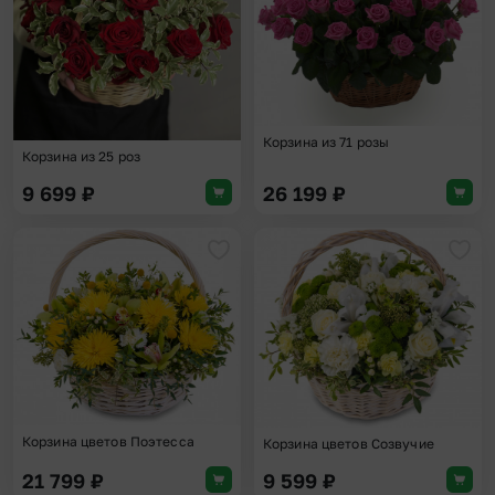
Корзина из 71 розы
Корзина из 25 роз
9 699
₽
26 199
₽
Добавить в избранное
Доба
Корзина цветов Поэтесса
Корзина цветов Созвучие
21 799
₽
9 599
₽