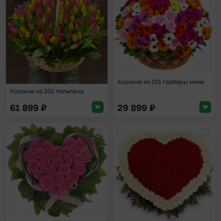
Добавить в избранное
Доба
Корзина из 101 герберы мини
Корзина из 201 тюльпана
61 899
₽
29 899
₽
Добавить в избранное
Доба