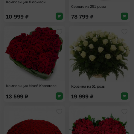
Композиция Любимой
Сердце из 251 розы
10 999
₽
78 799
₽
Добавить в избранное
Доба
Композиция Моей Королеве
Корзина из 51 розы
13 599
₽
19 999
₽
Добавить в избранное
Доба