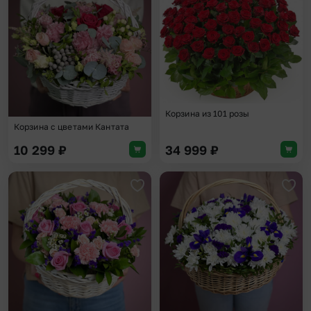
Добавить в избранное
Доба
Корзина из 101 розы
Корзина с цветами Кантата
10 299
₽
34 999
₽
Добавить в избранное
Доба