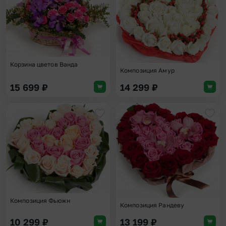
Корзина цветов Ванда
Композиция Амур
15 699
₽
14 299
₽
Добавить в избранное
Доба
Композиция Фьюжн
Композиция Рандеву
10 299
₽
13 199
₽