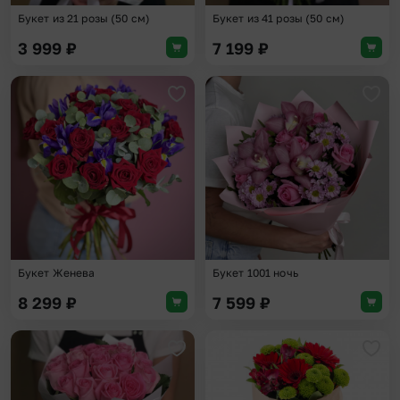
Букет из 21 розы (50 см)
Букет из 41 розы (50 см)
3 999
₽
7 199
₽
Добавить в избранное
Доба
Букет Женева
Букет 1001 ночь
8 299
₽
7 599
₽
Добавить в избранное
Доба