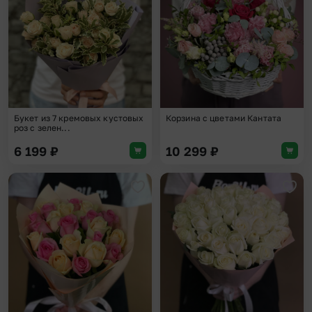
Букет из 7 кремовых кустовых
Корзина с цветами Кантата
роз с зелен...
6 199
₽
10 299
₽
Добавить в избранное
Доба