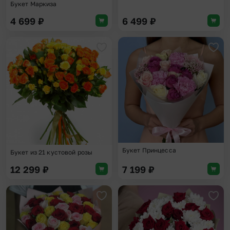
Букет Маркиза
4 699
₽
6 499
₽
Добавить в избранное
Доба
Букет Принцесса
Букет из 21 кустовой розы
12 299
₽
7 199
₽
Добавить в избранное
Доба