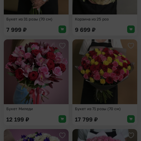
Букет из 31 розы (70 см)
Корзина из 25 роз
7 999
₽
9 699
₽
Добавить в избранное
Доба
Букет Миледи
Букет из 71 розы (70 см)
12 199
₽
17 799
₽