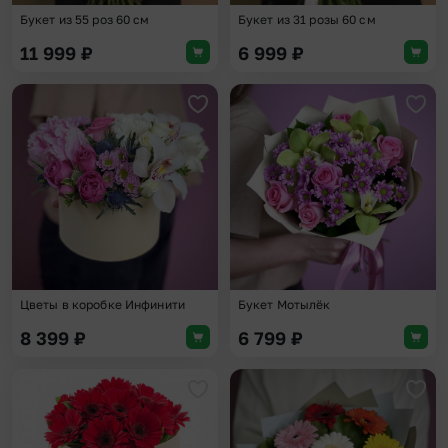
Букет из 55 роз 60 см
Букет из 31 розы 60 см
11 999
₽
6 999
₽
Добавить в избранное
Доба
Цветы в коробке Инфинити
Букет Мотылёк
8 399
₽
6 799
₽
Добавить в избранное
Доба